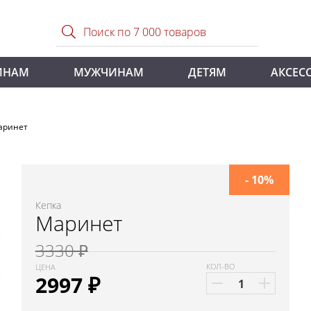
ИНАМ
МУЖЧИНАМ
ДЕТЯМ
АКСЕС
аринет
- 10%
Кепка
Маринет
3330 ₽
КОЛ-ВО
ЦЕНА
2997
₽