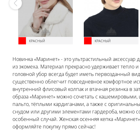
КРАСНЫЙ
КРАСНЫЙ
Новинка «Маринет» - это ультрастильный аксессуар 
из экомеха. Материал прекрасно удерживает тепло и
головной убор всегда будет иметь первозданный вид. 
существенно облегчит повседневное комфортное ис
внутренний флисовый колпак и втачная резинка в з
образа «Маринет» можно сочетать с кашемировыми,
пальто, тёплыми кардиганами, а также с оригинальн
снудом или другими элементами гардероба, можно со
особенный случай. Женская осенняя кепка «Маринет»
оформляйте покупку прямо сейчас!