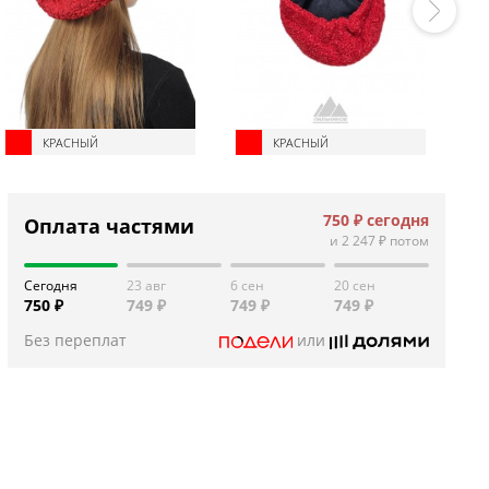
КРАСНЫЙ
КРАСНЫЙ
750 ₽
сегодня
Оплата частями
и
2 247 ₽
потом
Сегодня
23 авг
6 сен
20 сен
750 ₽
749 ₽
749 ₽
749 ₽
Без переплат
или