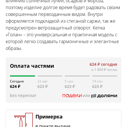
влиянию солнечных лучей, осадков и мороза,
поэтому изделие долгое время будет радовать своим
совершенным первозданным видом. Внутри
оформляется подкладкой из стеганой саржи, так же
предусмотрен ветрозащитный отворот. Кепка
«Голан» – это универсальная и практичная модель с
которой легко создавать гармоничные и элегантные
образы.
624 ₽
сегодня
Оплата частями
и
1 869 ₽
потом
Сегодня
22 авг
5 сен
19 сен
624 ₽
623 ₽
623 ₽
623 ₽
Без переплат
или
Примерка
в пункте выдачи