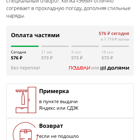
специальный отворот. Кепка «Эбби» отлично
согревает в прохладную погоду, дополняя стильные
наряды.
576 ₽
сегодня
Оплата частями
и
1 719 ₽
потом
Сегодня
21 авг
4 сен
18 сен
576 ₽
573 ₽
573 ₽
573 ₽
Без переплат
или
Примерка
в пункте выдачи
Яндекс или СДЭК
Возврат
если не подошло