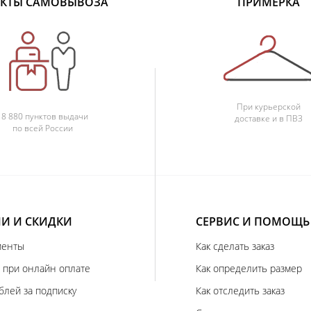
КТЫ САМОВЫВОЗА
ПРИМЕРКА
При курьерской
18 880 пунктов выдачи
доставке и в ПВЗ
по всей России
И И СКИДКИ
СЕРВИС И ПОМОЩЬ
иенты
Как сделать заказ
 при онлайн оплате
Как определить размер
блей за подписку
Как отследить заказ