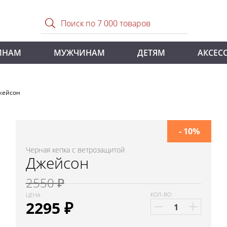
ИНАМ
МУЖЧИНАМ
ДЕТЯМ
АКСЕС
жейсон
- 10%
Черная кепка с ветрозащитой
Джейсон
2550 ₽
КОЛ-ВО
ЦЕНА
2295
₽