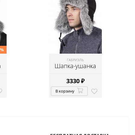
5%
ГАБРИЭЛЬ
а
Шапка-ушанка
3330
₽
В корзину