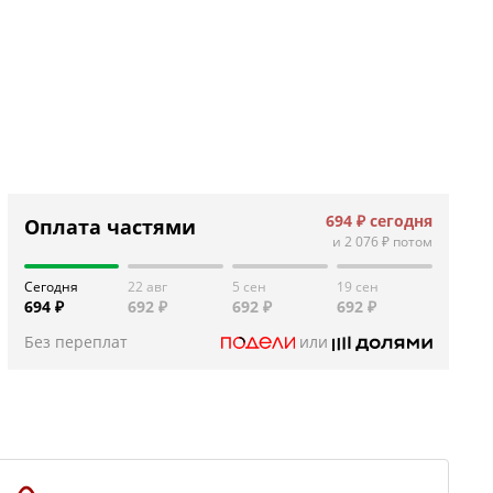
694 ₽
сегодня
Оплата частями
и
2 076 ₽
потом
Сегодня
22 авг
5 сен
19 сен
694 ₽
692 ₽
692 ₽
692 ₽
Без переплат
или