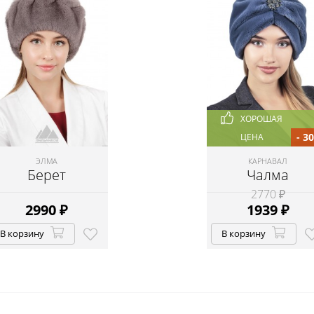
ХОРОШАЯ
- 3
ЦЕНА
ЭЛМА
КАРНАВАЛ
Берет
Чалма
2770 ₽
2990
₽
1939
₽
В корзину
В корзину