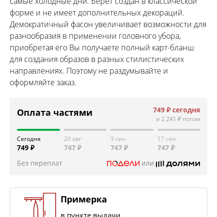
самые холодные дни. Берет создан в классической
форме и не имеет дополнительных декораций.
Демократичный фасон увеличивает возможности для
разнообразия в применении головного убора,
приобретая его Вы получаете полный карт-бланш
для создания образов в разных стилистических
направлениях. Поэтому не раздумывайте и
оформляйте заказ.
749 ₽
сегодня
Оплата частями
и
2 241 ₽
потом
Сегодня
20 авг
3 сен
17 сен
749 ₽
747 ₽
747 ₽
747 ₽
Без переплат
или
Примерка
в пункте выдачи