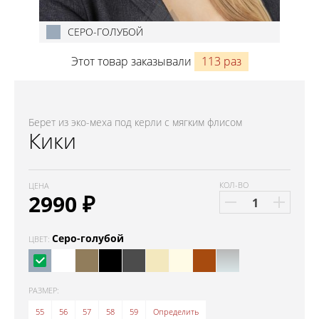
СЕРО-ГОЛУБОЙ
Этот товар заказывали
113 раз
Берет из эко-меха под керли с мягким флисом
Кики
КОЛ-ВО
ЦЕНА
2990
₽
Серо-голубой
ЦВЕТ:
РАЗМЕР:
55
56
57
58
59
Определить