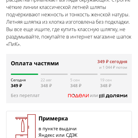
чёткие линии классической летней шляпы
подчёркивают нежность и тонкость женской натуры.
Летняя шляпка из хлопка изготовлена без подкладки.
Вы все еще ищите, где купить классную шляпку, не
раздумывайте, покупайте в интернет магазине шапок
«ПиК».
349 ₽
сегодня
Оплата частями
и
1 044 ₽
потом
Сегодня
22 авг
5 сен
19 сен
349 ₽
348 ₽
348 ₽
348 ₽
Без переплат
или
Примерка
в пункте выдачи
Яндекс или СДЭК