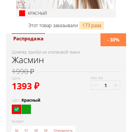
КРАСНЫЙ
Этот товар заказывали
173 раза
Распродажа
- 30%
Шляпка трилби из хлопковой ткани
Жасмин
1990 ₽
КОЛ-ВО
ЦЕНА
1393
₽
Красный
ЦВЕТ:
РАЗМЕР:
56
57
58
59
Определить