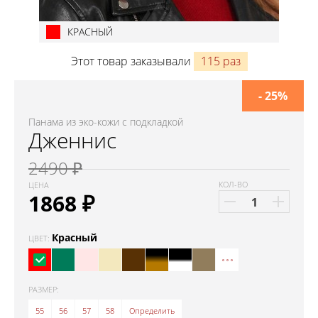
КРАСНЫЙ
Этот товар заказывали
115 раз
- 25%
Панама из эко-кожи с подкладкой
Дженнис
2490 ₽
КОЛ-ВО
ЦЕНА
1868
₽
Красный
ЦВЕТ:
РАЗМЕР:
55
56
57
58
Определить