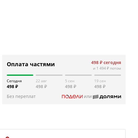
498 ₽
сегодня
Оплата частями
и
1 494 ₽
потом
Сегодня
22 авг
5 сен
19 сен
498 ₽
498 ₽
498 ₽
498 ₽
Без переплат
или