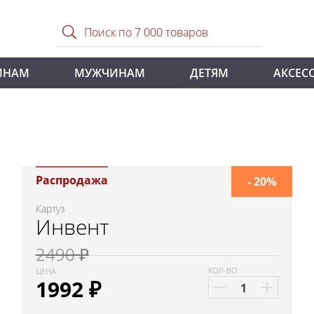
ИНАМ
МУЖЧИНАМ
ДЕТЯМ
АКСЕС
Распродажа
- 20%
Картуз
Инвент
2490 ₽
КОЛ-ВО
ЦЕНА
1992
₽