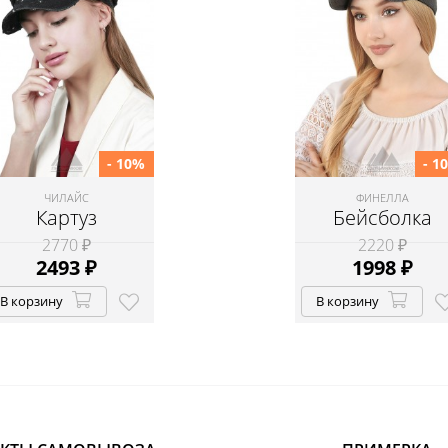
- 10%
- 1
ЧИЛАЙС
ФИНЕЛЛА
Картуз
Бейсболка
2770 ₽
2220 ₽
2493
₽
1998
₽
В корзину
В корзину