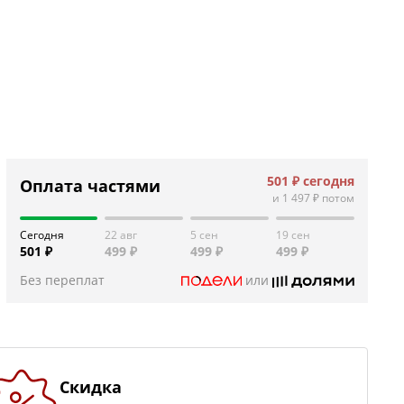
501 ₽
сегодня
Оплата частями
и
1 497 ₽
потом
Сегодня
22 авг
5 сен
19 сен
501 ₽
499 ₽
499 ₽
499 ₽
Без переплат
или
Скидка