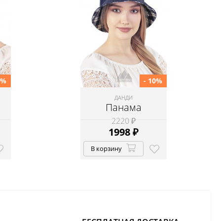
0%
- 10%
ДАНДИ
Панама
2220 ₽
1998
₽
В корзину