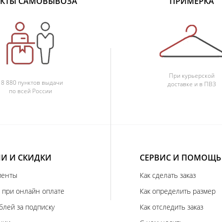
КТЫ САМОВЫВОЗА
ПРИМЕРКА
При курьерской
18 880 пунктов выдачи
доставке и в ПВЗ
по всей России
И И СКИДКИ
СЕРВИС И ПОМОЩЬ
иенты
Как сделать заказ
 при онлайн оплате
Как определить размер
блей за подписку
Как отследить заказ