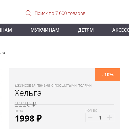
ИНАМ
МУЖЧИНАМ
ДЕТЯМ
АКСЕС
ьга
- 10%
Джинсовая панама с прошитыми полями
Хельга
2220 ₽
КОЛ-ВО
ЦЕНА
1998
₽