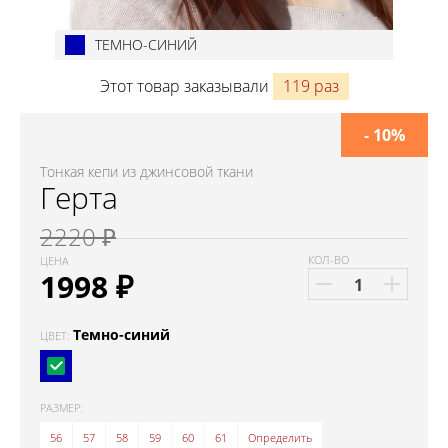
ТЕМНО-СИНИЙ
Этот товар заказывали
119 раз
- 10%
Тонкая кепи из джинсовой ткани
Герта
2220 ₽
КОЛ-ВО
ЦЕНА
1998
₽
Темно-синий
ЦВЕТ:
РАЗМЕР:
56
57
58
59
60
61
Определить