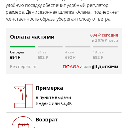
удобную посадку обеспечит удобный регулятор
размера. Демисезонная шляпка «Алана» подчеркнет
женственность образа, уберегая голову от ветра.
694 ₽
сегодня
Оплата частями
и
2 076 ₽
потом
Сегодня
21 авг
4 сен
18 сен
694 ₽
692 ₽
692 ₽
692 ₽
Без переплат
или
Примерка
в пункте выдачи
Яндекс или СДЭК
Возврат