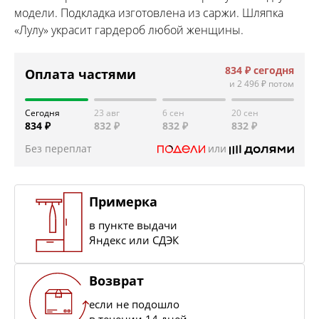
модели. Подкладка изготовлена из саржи. Шляпка
«Лулу» украсит гардероб любой женщины.
834 ₽
сегодня
Оплата частями
и
2 496 ₽
потом
Сегодня
23 авг
6 сен
20 сен
834 ₽
832 ₽
832 ₽
832 ₽
Без переплат
или
Примерка
в пункте выдачи
Яндекс или СДЭК
Возврат
если не подошло
в течении 14 дней