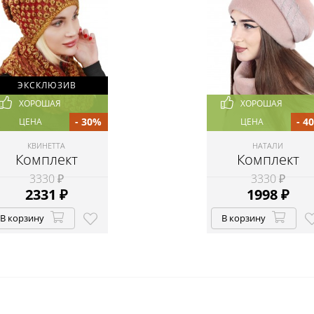
ЭКСКЛЮЗИВ
ХОРОШАЯ
ХОРОШАЯ
- 30%
- 4
ЦЕНА
ЦЕНА
КВИНЕТТА
НАТАЛИ
Комплект
Комплект
3330 ₽
3330 ₽
2331
₽
1998
₽
В корзину
В корзину