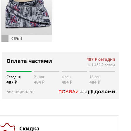
СЕРЫЙ
487 ₽
сегодня
Оплата частями
и
1 452 ₽
потом
Сегодня
21 авг
4 сен
18 сен
487 ₽
484 ₽
484 ₽
484 ₽
Без переплат
или
Скидка