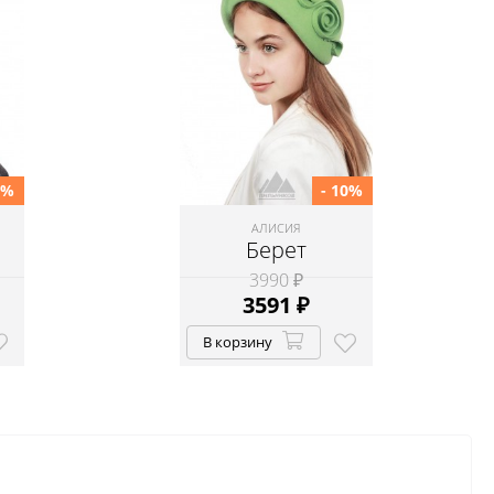
0%
- 10%
АЛИСИЯ
Берет
3990 ₽
3591
₽
В корзину