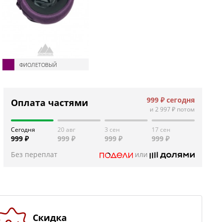
ФИОЛЕТОВЫЙ
999 ₽
сегодня
Оплата частями
и
2 997 ₽
потом
Сегодня
20 авг
3 сен
17 сен
999 ₽
999 ₽
999 ₽
999 ₽
Без переплат
или
Скидка