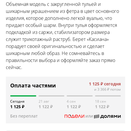
Объемная модель с закругленной тульей и
шикарным украшением из фетра в цвет основного
изделия, которое дополнено легкой вуалью, что
придает особый шарм. Внутри тулья оформляется
подкладкой из саржи, стабилизатором размера
служит трикотажный раструб. Берет «Касиана»
порадует своей оригинальностью и сделает
шикарным любой образ. Не сомневайтесь в
правильности выбора и оформляйте заказ прямо
сейчас.
1 125 ₽
сегодня
Оплата частями
и
3 366 ₽
потом
Сегодня
21 авг
4 сен
18 сен
1 125 ₽
1 122 ₽
1 122 ₽
1 122 ₽
Без переплат
или