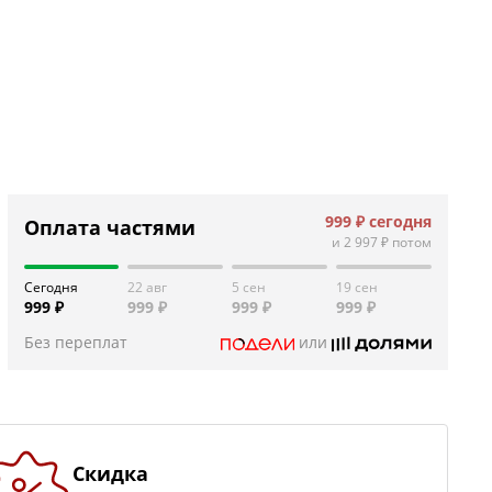
999 ₽
сегодня
Оплата частями
и
2 997 ₽
потом
Сегодня
22 авг
5 сен
19 сен
999 ₽
999 ₽
999 ₽
999 ₽
Без переплат
или
Скидка