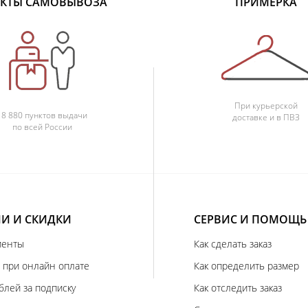
КТЫ САМОВЫВОЗА
ПРИМЕРКА
При курьерской
18 880 пунктов выдачи
доставке и в ПВЗ
по всей России
И И СКИДКИ
СЕРВИС И ПОМОЩЬ
иенты
Как сделать заказ
 при онлайн оплате
Как определить размер
блей за подписку
Как отследить заказ