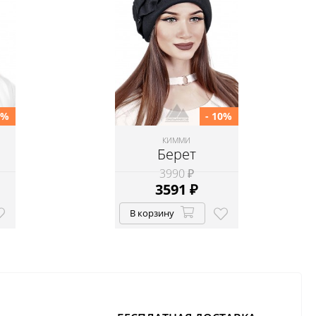
0%
- 10%
КИММИ
Берет
3990 ₽
3591
₽
В корзину