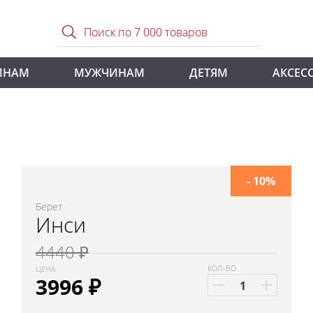
ИНАМ
МУЖЧИНАМ
ДЕТЯМ
АКСЕС
- 10%
Берет
Инси
4440 ₽
КОЛ-ВО
ЦЕНА
3996
₽