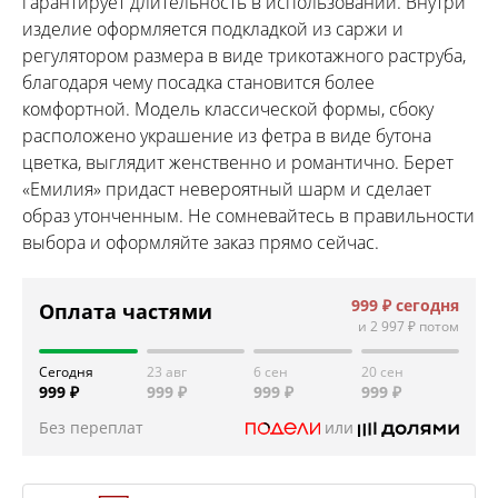
гарантирует длительность в использовании. Внутри
изделие оформляется подкладкой из саржи и
регулятором размера в виде трикотажного раструба,
благодаря чему посадка становится более
комфортной. Модель классической формы, сбоку
расположено украшение из фетра в виде бутона
цветка, выглядит женственно и романтично. Берет
«Емилия» придаст невероятный шарм и сделает
образ утонченным. Не сомневайтесь в правильности
выбора и оформляйте заказ прямо сейчас.
999 ₽
сегодня
Оплата частями
и
2 997 ₽
потом
Сегодня
23 авг
6 сен
20 сен
999 ₽
999 ₽
999 ₽
999 ₽
Без переплат
или