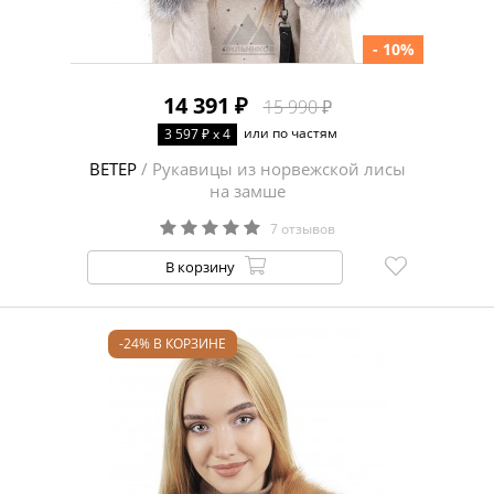
- 10%
14 391 ₽
15 990 ₽
или по частям
3 597 ₽ x 4
ВЕТЕР
/ Рукавицы из норвежской лисы
на замше
7 отзывов
В корзину
-24% В КОРЗИНЕ