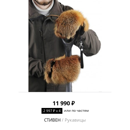
6
7
8
9
10
ЦВЕТ
ЦЕНА
От
50
₽
до
120000
₽
11 990 ₽
или по частям
2 997 ₽ x 4
СТИВЕН
/ Рукавицы