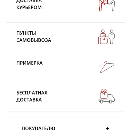
ДОСТАВКА
Натуральная
кожа
КУРЬЕРОМ
Замша
Трикотаж
Мех енота
Искусственная
кожа
Мех ондатры
ПУНКТЫ
Искусственный
мех
САМОВЫВОЗА
ЦЕНА
От
50
₽
до
120000
₽
ПРИМЕРКА
БЕСПЛАТНАЯ
ДОСТАВКА
ПОКУПАТЕЛЮ