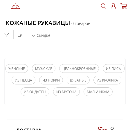
КОЖАНЫЕ РУКАВИЦЫ
0 товаров
Скидке
ЖЕНСКИЕ
МУЖСКИЕ
ЦЕЛЬНОКРОЕННЫЕ
ИЗ ЛИСЫ
ИЗ ПЕСЦА
ИЗ НОРКИ
ВЯЗАНЫЕ
ИЗ КРОЛИКА
ИЗ ОНДАТРЫ
ИЗ МУТОНА
МАЛЬЧИКАМ
МАТЕРИАЛ
Мех норки
Мех лисы
Мех песца
Мех мутона
Мех кролика REX